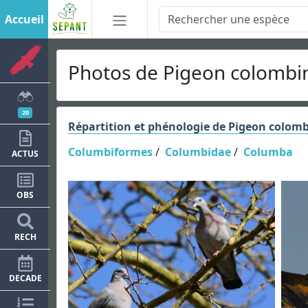
Accueil
Photos de Pigeon colombin
20
Répartition et phénologie de Pigeon colom
Columbiformes
/
Columbidae
/
Columba
ACTUS
OBS
RECH
DECADE