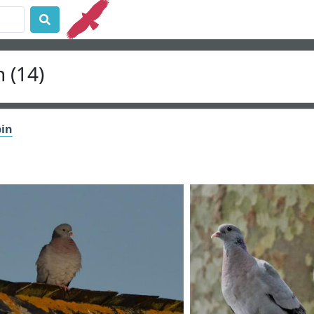
 (14)
bin