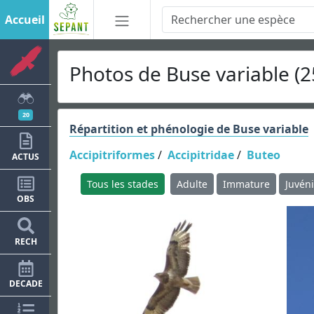
Accueil
Photos de Buse variable (2
20
Répartition et phénologie de Buse variable
Accipitriformes
/
Accipitridae
/
Buteo
ACTUS
Tous les stades
Adulte
Immature
Juvéni
OBS
RECH
DECADE