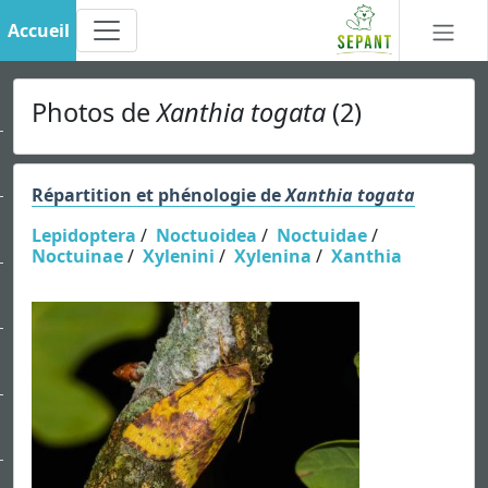
Accueil
Photos de
Xanthia togata
(2)
Répartition et phénologie de
Xanthia togata
Lepidoptera
/
Noctuoidea
/
Noctuidae
/
Noctuinae
/
Xylenini
/
Xylenina
/
Xanthia