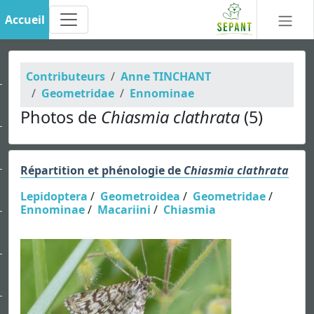
Accueil
Contributeurs
Anne TINCHANT
Geometridae
Ennominae
Photos de
Chiasmia clathrata
(5)
Répartition et phénologie de
Chiasmia clathrata
Lepidoptera
/
Geometroidea
/
Geometridae
/
Ennominae
/
Macariini
/
Chiasmia