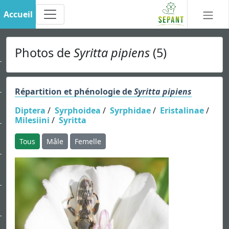
Accueil
Photos de
Syritta pipiens
(5)
Répartition et phénologie de
Syritta pipiens
Diptera
/
Syrphoidea
/
Syrphidae
/
Eristalinae
/
Milesiini
/
Syritta
Tous
Mâle
Femelle