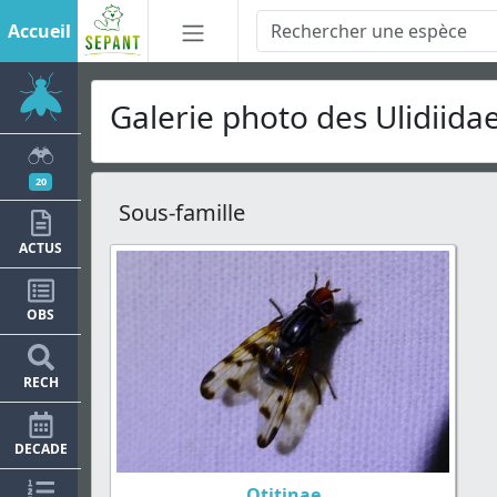
Accueil
Galerie photo des Ulidiid
20
Sous-famille
ACTUS
OBS
RECH
DECADE
Otitinae