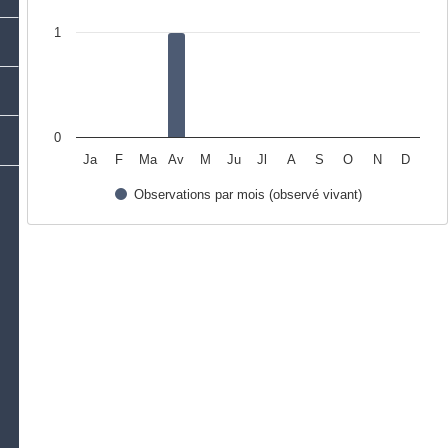
1
0
Ja
F
Ma
Av
M
Ju
Jl
A
S
O
N
D
Observations par mois (observé vivant)