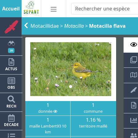
Accueil
Motacillidae
>
Motacilla
>
Motacilla flava
20
ACTUS
OBS
1
1
RECH
donnée
commune
1
1.16 %
DECADE
maille Lambert93 10
territoire maillé
km