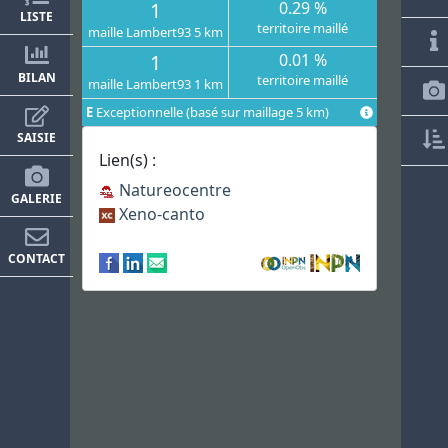
1
0.29 %
LISTE
territoire maillé
maille Lambert93 5 km
1
0.01 %
BILAN
territoire maillé
maille Lambert93 1 km
E
Exceptionnelle (basé sur maillage 5 km)
SAISIE
Lien(s) :
Natureocentre
GALERIE
Xeno-canto
CONTACT