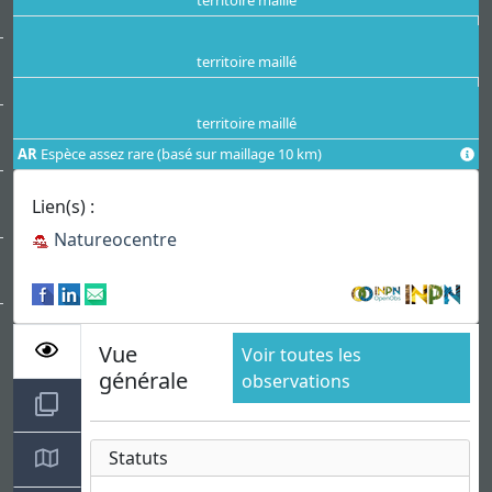
territoire maillé
territoire maillé
territoire maillé
AR
Espèce assez rare (basé sur maillage 10 km)
Lien(s) :
Natureocentre
Vue
Voir toutes les
générale
observations
Statuts