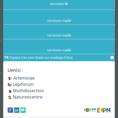
données
territoire maillé
territoire maillé
territoire maillé
TR
Espèce très rare (basé sur maillage 5 km)
Lien(s) :
Artemisiae
Lepiforum
Mothdissection
Natureocentre