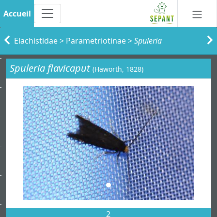
Accueil
Elachistidae
>
Parametriotinae
>
Spuleria
Spuleria flavicaput
(Haworth, 1828)
2