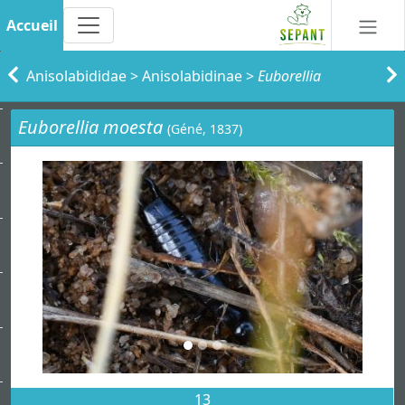
Accueil
Anisolabididae
>
Anisolabidinae
>
Euborellia
Euborellia moesta
(Géné, 1837)
13