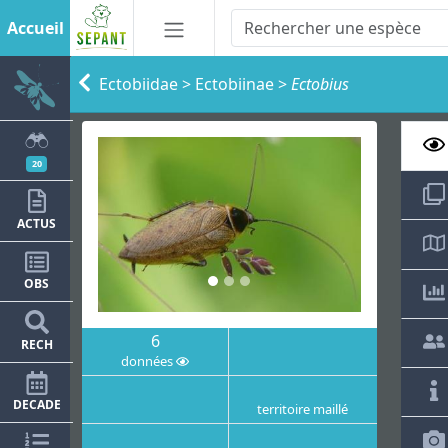
Accueil
Ectobiidae
>
Ectobiinae
>
Ectobius
20
ACTUS
OBS
6
RECH
données
DECADE
territoire maillé