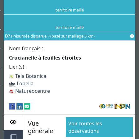
territoire maillé
territoire maillé
D?
Présumée disparue ? (basé sur maillage 5 km)
Nom français :
Crucianelle à feuilles étroites
Lien(s) :
Tela Botanica
Lobelia
Natureocentre
Vue
Voir toutes les
générale
observations