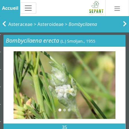
Accueil
Asteraceae
>
Asteroideae
>
Bombycilaena
Bombycilaena erecta
(L.) Smoljan., 1955
35