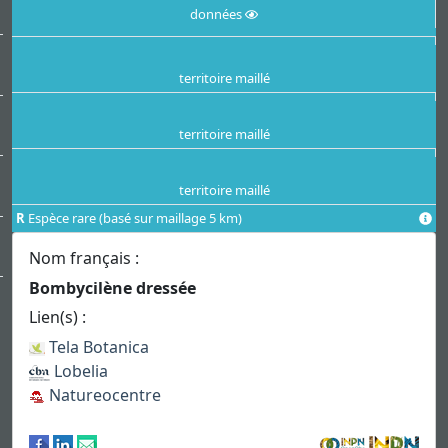
données
territoire maillé
territoire maillé
territoire maillé
R
Espèce rare (basé sur maillage 5 km)
Nom français :
Bombycilène dressée
Lien(s) :
Tela Botanica
Lobelia
Natureocentre