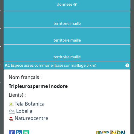
données
territoire maillé
territoire maillé
territoire maillé
AC
Espèce assez commune (basé sur maillage 5 km)
Nom français :
Tripleurosperme inodore
Lien(s) :
Tela Botanica
Lobelia
Natureocentre