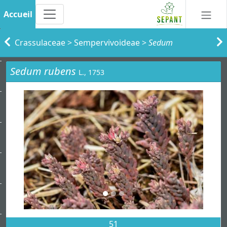
Accueil
Crassulaceae
>
Sempervivoideae
>
Sedum
Sedum rubens
L., 1753
51