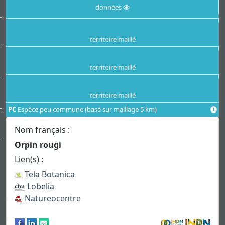
données
territoire maillé
territoire maillé
territoire maillé
PC
Espèce peu commune (basé sur maillage 5 km)
Nom français :
Orpin rougi
Lien(s) :
Tela Botanica
Lobelia
Natureocentre