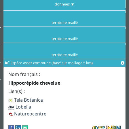
données
territoire maillé
territoire maillé
territoire maillé
AC
Espèce assez commune (basé sur maillage 5 km)
Nom français :
Hippocrépide chevelue
Lien(s) :
Tela Botanica
Lobelia
Natureocentre