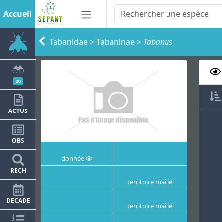
Accueil
Tabanidae
>
Tabaninae
>
Tabanus
20
ACTUS
OBS
donnée
RECH
territoire maillé
DECADE
territoire maillé