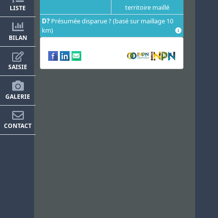
territoire maillé
LISTE
D?
Présumée disparue ? (basé sur maillage 10
km)
BILAN
SAISIE
GALERIE
CONTACT