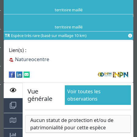
territoire maillé
territoire maillé
TR
Espèce très rare (basé sur maillage 10 km)
Lien(s) :
Natureocentre
Vue
Voir toutes les
générale
observations
Aucun statut de protection et/ou de
patrimonialité pour cette espèce