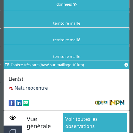
données
territoire maillé
territoire maillé
territoire maillé
TR
Espèce très rare (basé sur maillage 10 km)
Lien(s) :
Natureocentre
Vue
Voir toutes les
générale
observations