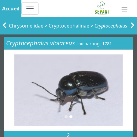
Accueil
Chrysomelidae
>
Cryptocephalinae
>
Cryptocephalus
Cryptocephalus violaceus
Laicharting, 1781
2