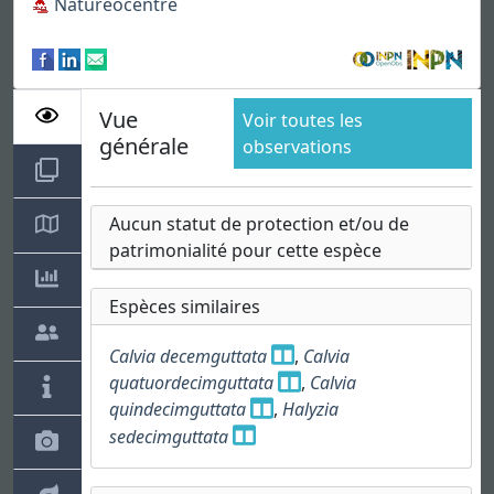
Natureocentre
Vue
Voir toutes les
générale
observations
Aucun statut de protection et/ou de
patrimonialité pour cette espèce
Espèces similaires
Calvia decemguttata
,
Calvia
quatuordecimguttata
,
Calvia
quindecimguttata
,
Halyzia
sedecimguttata