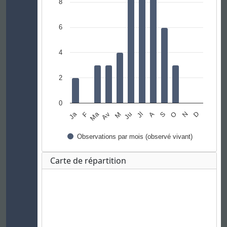
8
6
4
2
0
Ja
Ma
F
M
A
N
Av
Jl
O
Ju
S
D
Observations par mois (observé vivant)
Carte de répartition