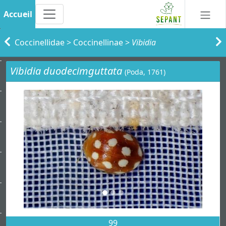
Accueil
Coccinellidae
>
Coccinellinae
>
Vibidia
Vibidia duodecimguttata
(Poda, 1761)
99