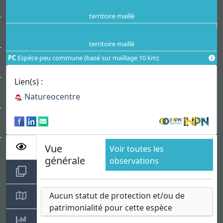
territoire maillé
territoire maillé
PC
Espèce peu commune (basé sur maillage 10 km)
Lien(s) :
Natureocentre
Vue
Voir toutes les
générale
observations
Aucun statut de protection et/ou de
patrimonialité pour cette espèce