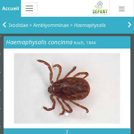
Accueil
Ixodidae
>
Amblyomminae
>
Haemaphysalis
Haemaphysalis concinna
Koch, 1844
7