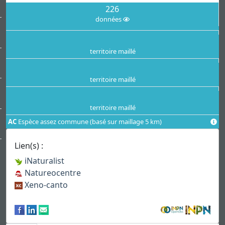
226
données
territoire maillé
territoire maillé
territoire maillé
AC
Espèce assez commune (basé sur maillage 5 km)
Lien(s) :
iNaturalist
Natureocentre
Xeno-canto