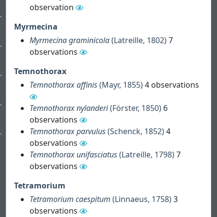
observation
Myrmecina
Myrmecina graminicola
(Latreille, 1802)
7
observations
Temnothorax
Temnothorax affinis
(Mayr, 1855)
4 observations
Temnothorax nylanderi
(Förster, 1850)
6
observations
Temnothorax parvulus
(Schenck, 1852)
4
observations
Temnothorax unifasciatus
(Latreille, 1798)
7
observations
Tetramorium
Tetramorium caespitum
(Linnaeus, 1758)
3
observations