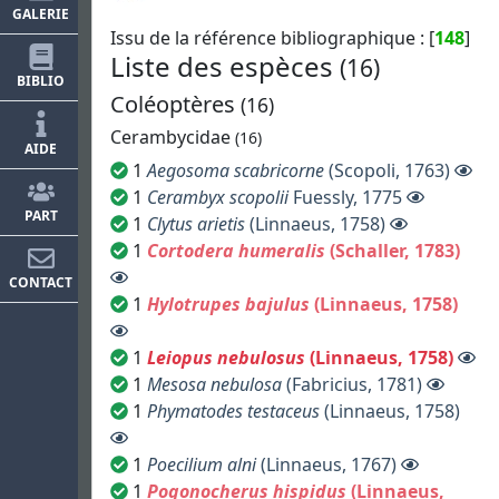
GALERIE
Issu de la référence bibliographique : [
148
]
Liste des espèces
(16)
BIBLIO
Coléoptères
(16)
Cerambycidae
(16)
AIDE
1
Aegosoma scabricorne
(Scopoli, 1763)
1
Cerambyx scopolii
Fuessly, 1775
PART
1
Clytus arietis
(Linnaeus, 1758)
1
Cortodera humeralis
(Schaller, 1783)
CONTACT
1
Hylotrupes bajulus
(Linnaeus, 1758)
1
Leiopus nebulosus
(Linnaeus, 1758)
1
Mesosa nebulosa
(Fabricius, 1781)
1
Phymatodes testaceus
(Linnaeus, 1758)
1
Poecilium alni
(Linnaeus, 1767)
1
Pogonocherus hispidus
(Linnaeus,