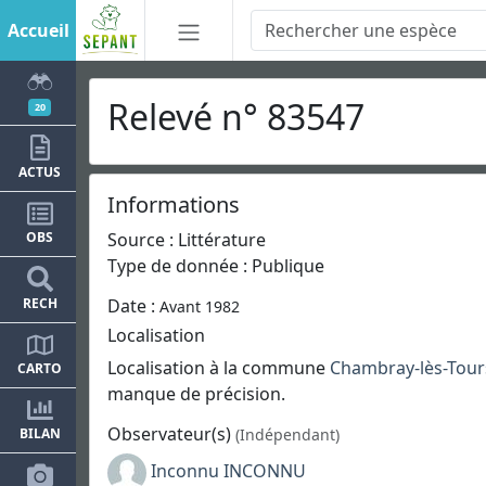
Accueil
Relevé n° 83547
20
ACTUS
Informations
Source : Littérature
OBS
Type de donnée : Publique
RECH
Date :
Avant 1982
Localisation
Localisation à la commune
Chambray-lès-Tour
CARTO
manque de précision.
Observateur(s)
(Indépendant)
BILAN
Inconnu INCONNU