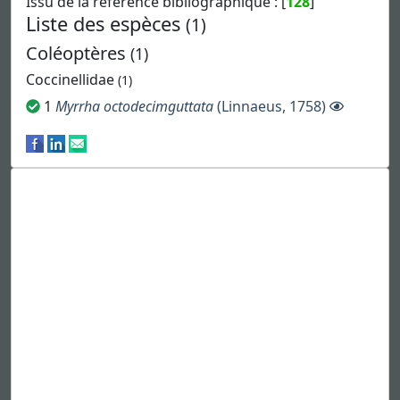
Issu de la référence bibliographique : [
128
]
Liste des espèces
(1)
Coléoptères
(1)
Coccinellidae
(1)
1
Myrrha octodecimguttata
(Linnaeus, 1758)