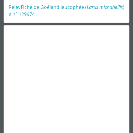
Relev
Fiche de Goéland leucophée (
Larus michahellis
)
é n° 129974