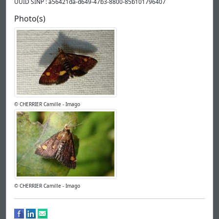
UUID SINP : a56421da-d649-47b3-8800-85b101796407
Photo(s)
© CHERRIER Camille - Imago
© CHERRIER Camille - Imago