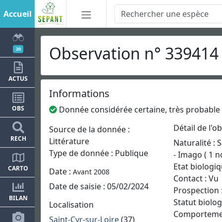
Accueil
Observation n° 33941
20
ACTUS
Informations
Donnée considérée certaine, très probable
OBS
Détail de l'o
Source de la donnée :
RECH
Littérature
Naturalité :
Type de donnée : Publique
- Imago ( 1 n
Etat biologiq
CARTO
Date :
Avant 2008
Contact : Vu
Date de saisie : 05/02/2024
Prospection 
BILAN
Statut biolo
Localisation
Comportemen
Saint-Cyr-sur-Loire
(37)