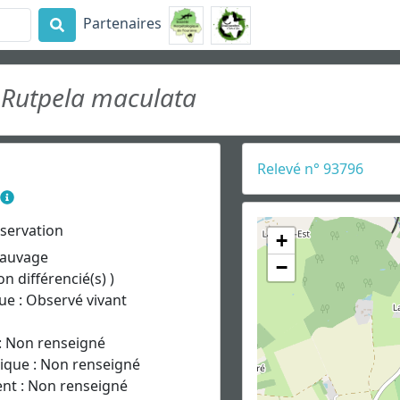
Partenaires
4
Rutpela maculata
Relevé n° 93796
bservation
+
 Sauvage
−
on différencié(s) )
ue : Observé vivant
: Non renseigné
gique : Non renseigné
t : Non renseigné