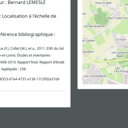
ur : Bernard LEMESLE
: Localisation à l'échelle de
éférence bibliographique :
x (F.), Collet (M.), et a., 2011. ENS du Val
e-et-Loire). Études et inventaires
008-2010. Rapport final. Rapport d'étude
e Appliquée : 238.
48353-67a4-4737-a136-17c5fd2a31b9