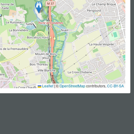
Leaflet
|
©
OpenStreetMap
contributors,
CC-BY-SA