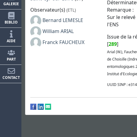
Déterminate
GALERIE
Observateur(s)
Remarque :
(ETL)
Sur le relevé 
Bernard LEMESLE
BIBLIO
l'ENS
William ARIAL
Issue de la r
AIDE
Franck FAUCHEUX
[
289
]
Arial (W.), Faucheu
de Choisille (Indr
PART
entomologiques 2
Institut d'Ecologi
CONTACT
UUID SINP : e31