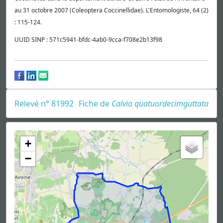
au 31 octobre 2007 (Coleoptera Coccinellidae). L'Entomologiste, 64 (2)
: 115-124.
UUID SINP : 571c5941-bfdc-4ab0-9cca-f708e2b13f98
Relevé n° 81992
Fiche de
Calvia quatuordecimguttata
+
−