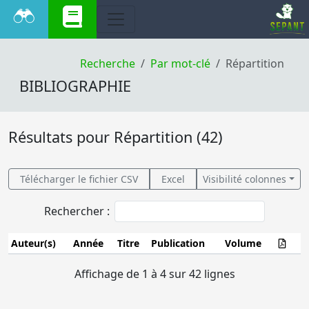
Recherche
Par mot-clé
Répartition
BIBLIOGRAPHIE
Résultats pour Répartition (42)
Télécharger le fichier CSV
Excel
Visibilité colonnes
Rechercher :
Auteur(s)
Année
Titre
Publication
Volume
Raingeard (J.)
1998
L
Affichage de 1 à 4 sur 42 lignes
c
(
C